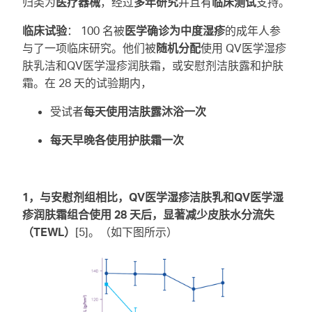
归类为
医疗器械
，经过
多年研究
并且有
临床测试
支持。
临床试验
： 100 名被
医学确诊为中度湿疹
的成年人参
与了一项临床研究。他们被
随机分配
使用 QV医学湿疹
肤乳
洁和QV医学湿疹润肤霜，或安慰剂洁肤露和护肤
霜。在 28 天的试验期内，
受试者
每天使用洁肤露沐浴一次
每天早晚各使用护肤霜一次
1，与安慰剂组相比，QV医学湿疹洁肤乳和QV医学湿
疹润肤霜组合使用 28 天后，显著减少皮肤水分流失
（TEWL）
[5]。（如下图所示）