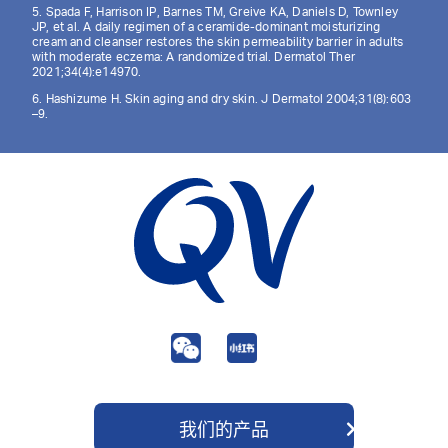
5. Spada F, Harrison IP, Barnes TM, Greive KA, Daniels D, Townley
JP, et al. A daily regimen of a ceramide-dominant moisturizing
cream and cleanser restores the skin permeability barrier in adults
with moderate eczema: A randomized trial. Dermatol Ther
2021;34(4):e14970.
6. Hashizume H. Skin aging and dry skin. J Dermatol 2004;31(8):603
–9.
我们的产品