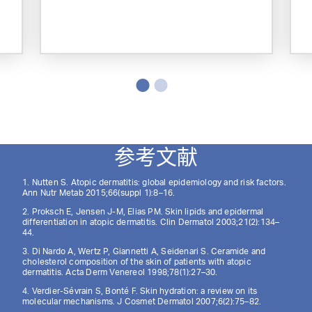
参考文献
1. Nutten S. Atopic dermatitis: global epidemiology and risk factors.
Ann Nutr Metab 2015;66(suppl 1):8–16.
2. Proksch E, Jensen J-M, Elias PM. Skin lipids and epidermal
differentiation in atopic dermatitis. Clin Dermatol 2003;21(2):134–
44.
3. Di Nardo A, Wertz P, Giannetti A, Seidenari S. Ceramide and
cholesterol composition of the skin of patients with atopic
dermatitis. Acta Derm Venereol 1998;78(1):27–30.
4. Verdier-Sévrain S, Bonté F. Skin hydration: a review on its
molecular mechanisms. J Cosmet Dermatol 2007;6(2):75–82.