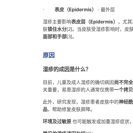
·
表皮（Epidermis）
- 最外层
湿疹主要影响
表皮层（Epidermis）
，尤其是
肤
锁住水分
[2]。当皮肤受湿疹影响时，皮
面部和手部
[3]。
原因
湿疹的成因是什么？
目前，儿童及成人湿疹的确切病因
尚不完全
关重要，易患湿疹的人通常仅携带
一个拷贝
此外，研究发现，湿疹患者皮肤中的
神经酰
品
，帮助修复皮肤屏障。
环境及过敏原
也可能触发或加重湿疹症状