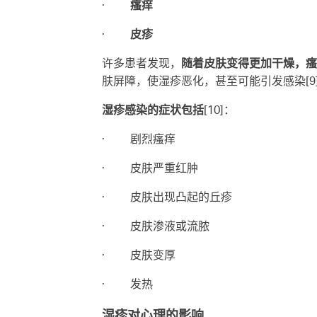
·
瘙痒
·
皮疹
许多患者发现，
随着皮肤变得更加干燥，瘙
肤屏障，使湿疹恶化，甚至可能引发感染[9
湿疹感染的症状包括
[10]：
· 剧烈瘙痒
· 皮肤严重红肿
· 皮肤出现凸起的丘疹
· 皮肤渗液或流脓
· 皮肤变厚
· 发热
湿疹对心理的影响