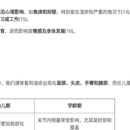
绪及心理影响
，如
焦虑和抑郁
，特别是在湿疹较严重的情况下[14
习或工作
[15]。
育
，进而影响其
情感及身体发展
[16]。
童中，我们通常看到湿疹出现在
面部、头皮、手臂和腿部
，而在儿
幼儿期
学龄期
关节内侧最常受影响，尤其是肘部和
得更加局部化
膝盖