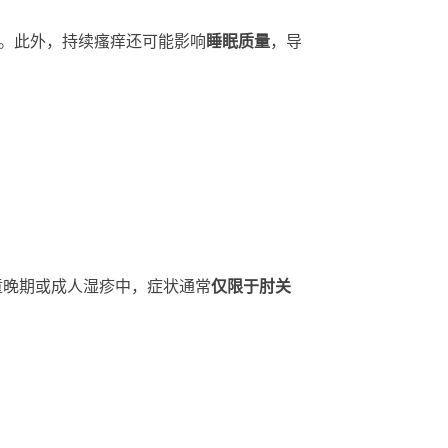
]。此外，持续瘙痒还可能影响
睡眠质量
，导
童晚期或成人湿疹中，症状通常
仅限于肘关