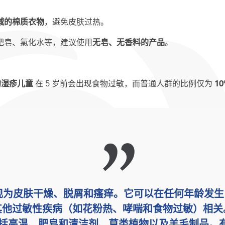
减的棉质衣物
，避免皮肤过热。
肥皂、氯化水等，建议使用
无皂、无香料的产品
。
的湿疹儿童
在 5 岁前会出现食物过敏，而普通人群的比例仅为
1
现为皮肤干燥、脱屑和瘙痒。它可以在任何年龄发生
他过敏性疾病（如花粉热、哮喘和食物过敏）相关
括高温、肥皂和清洁剂、草类植物以及羊毛制品。