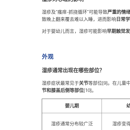
湿疹及“瘙痒-抓挠循环”可能导致
严重的情
致晚上翻来覆去难以入睡，进而影响
日常学
对于婴幼儿而言，湿疹可能影响
早期触觉发
外观
湿疹通常出现在哪些部位？
湿疹症状最常见于
关节
等部位[9]。在儿
节和膝盖后侧等部位
[10]。
婴儿期
湿疹通常分布较广泛
湿疹变