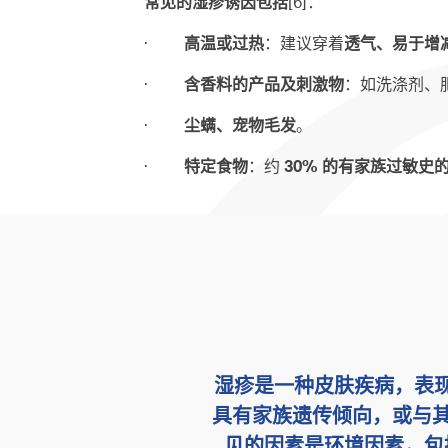
常见的湿疹诱因包括
[6]：
·
高温或过热
：建议穿着
透气、易于增
·
含香料的产品及刺激物
：如洗涤剂、
·
尘螨、宠物毛发
。
·
特定食物
：约
30% 的有家族过敏史
湿疹是一种皮肤疾病，表
具有家族遗传倾向，或与其
见的因素是环境因素，包