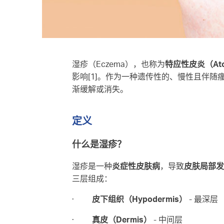
湿疹（Eczema），也称为
特应性皮炎（Atopi
影响[1]。作为一种遗传性的、慢性且伴随
渐缓解或消失。
定义
什么是湿疹？
湿疹是一种
炎症性皮肤病
，导致
皮肤局部发
三层组成：
·
皮下组织（Hypodermis）
- 最深层
·
真皮（Dermis）
- 中间层