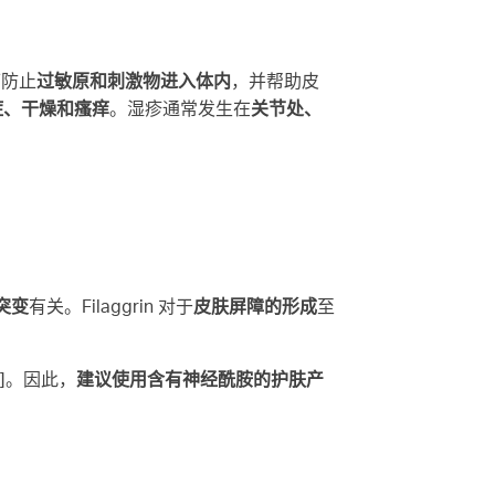
可防止
过敏原和刺激物进入体内
，并帮助皮
症、干燥和瘙痒
。湿疹通常发生在
关节处、
的突变
有关。Filaggrin 对于
皮肤屏障的形成
至
]。因此，
建议使用含有神经酰胺的护肤产