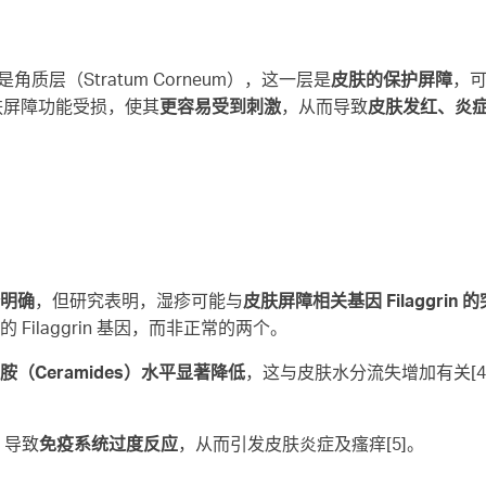
角质层（Stratum Corneum），这一层是
皮肤的保护屏障
，
肤屏障功能受损，使其
更容易受到刺激
，从而导致
皮肤发红、炎
明确
，但研究表明，湿疹可能与
皮肤屏障相关基因 Filaggrin 
的 Filaggrin 基因，而非正常的两个。
胺（Ceramides）水平显著降低
，这与皮肤水分流失增加有关[4
，导致
免疫系统过度反应
，从而引发皮肤炎症及瘙痒[5]。