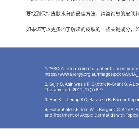
要找到保持皮肤水分的最佳方法，请咨询您的皮肤
如果您可以更多地了解您的皮肤的一些关键成分，
1. "ASCIA, Information for patients, consumers 
https://www.allergy.org.au/images/pcc/ASCI
2. Sajic D, Asiniwasis R, Skotnicki-Grant S. A 
Therapy Lett. 2012; 17(7):6-9.
3. Hon K.L, Leung K.C, Barankin B. Barrier Repa
4. Eichenfield L.F, Tom W.L, Berger T.G, Krol A
and Treatment of Atopic Dermatitis with Topic