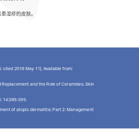
易患湿疹的皮肤。
。
; cited 2018 May 11]. Available from:
ipid Replacement and the Role of Ceramides. Skin
3; 14:389-399.
agement of atopic dermatitis: Part 2: Management