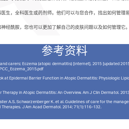
科医生，全科医生或药剂师。他们可以与您合作，找出如何管理
如神经酰胺，您也可以更加了解自己的皮肤问题以及如何管理它
参考资料
and carers; Eczema (atopic dermatitis) [internet], 2015 [updated 2015
A_PCC_Eczema_2015.pdf
Look at Epidermal Barrier Function in Atopic Dermatitis: Physiologic L
ir Therapy in Atopic Dermatitis: An Overview. Am J Clin Dermatol. 201
, Paller A.S, Schwarzenberger K. et al. Guidelines of care for the man
al Therapies. J Am Acad Dermatol. 2014; 71(1):116–132.