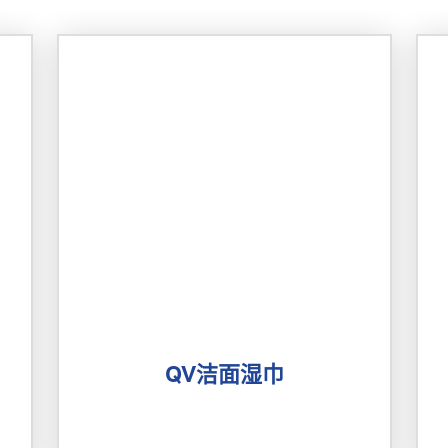
QV洁面湿巾