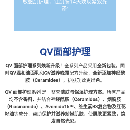
敏感肌护理，让肌肤14天焕现紧致光
泽¹
QV面部护理
QV 面部护理系列焕新升级！
全系列产品采用
全新包装
，同
时
QV温和洁面乳
和
QV滋养晚霜
配方升级，
全新添加神经酰
胺（Ceramides）
，护肤功效更出色。
QV 面部护理系列
是一整套
洁肤与保湿护理方案
。所有产品
均
不含香料
，并结合
神经酰胺（Ceramides）、烟酰胺
（Niacinamide）、Avemide15™、维生素B3复合物及红花
籽油
等成分，帮助
保护并滋养娇嫩肌肤
，使
肌肤更紧致，焕
发自然光彩。