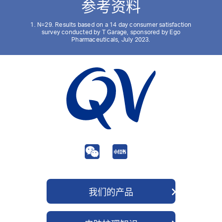
参考资料
1. N=29. Results based on a 14 day consumer satisfaction
survey conducted by T Garage, sponsored by Ego
Pharmaceuticals, July 2023.
我们的产品
QV 身体护理