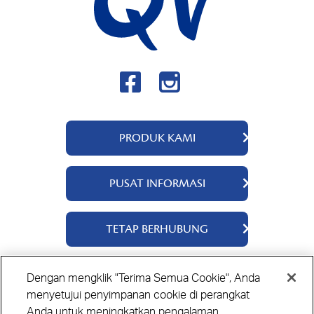
PRODUK KAMI
QV Skincare
PUSAT INFORMASI
QV Baby
QV Intensive
Tentang Kami
TETAP BERHUBUNG
Kandungan Bahan
Tips Perawatan Kulit
Hubungi Kami
Dengan mengklik "Terima Semua Cookie", Anda
Toko Pembelian
Kebijakan Polisi
Kebijakan Kuki
Disclaimer
menyetujui penyimpanan cookie di perangkat
Anda untuk meningkatkan pengalaman