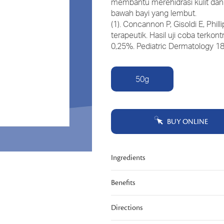
membantu merehidrasi kulit da
Tautan
bawah bayi yang lembut.
halaman
yang
(1). Concannon P, Gisoldi E, Phi
sama.
terapeutik. Hasil uji coba terkon
0,25%. Pediatric Dermatology 18
50g
BUY ONLINE
Ingredients
Benefits
Directions