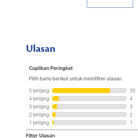
Ulasan
Cuplikan Peringkat
Pilih baris berikut untuk memfilter ulasan.
5 bintang
bintang
35
35
4 bintang
bintang
4
ula
4
3 bintang
bintang
3
den
ula
3
2 bintang
bintang
2
5
den
ula
2
bin
1 bintang
bintang
1
4
den
ula
1
bin
3
den
ula
Filter Ulasan
bin