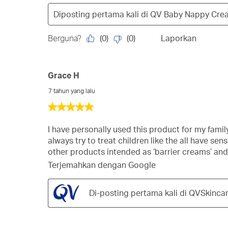
Diposting pertama kali di
QV Baby Nappy Cre
(
0
)
(
0
)
Berguna?
Laporkan
Grace H
7 tahun yang lalu
5
dari
5
I have personally used this product for my family 
bintang.
always try to treat children like the all have sens
other products intended as ‘barrier creams’ an
Terjemahkan dengan Google
Di-posting pertama kali di QVSkinca