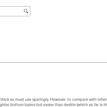
gan
ini
tang.
ak
tang.
m
fo
pe
 thick so must use sparingly. However, to compare with other 
ghter bottom balms but easier than desitin (which so far is th