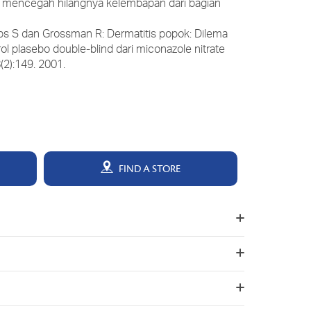
n mencegah hilangnya kelembapan dari bagian
llips S dan Grossman R: Dermatitis popok: Dilema
trol plasebo double-blind dari miconazole nitrate
(2):149. 2001.
FIND A STORE