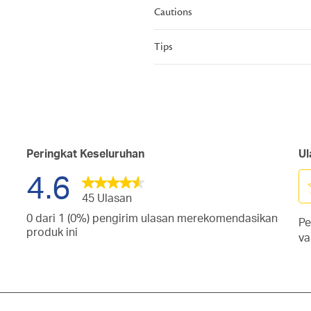
Cautions
Tips
Peringkat Keseluruhan
Ul
4.6
45 Ulasan
Pi
0 dari 1 (0%) pengirim ulasan merekomendasikan
Pe
un
san
produk ini
va
me
gan
san
it
gan
d
san
tang.
1
gan
san
tang.
bi
gan
san
Ti
tang.