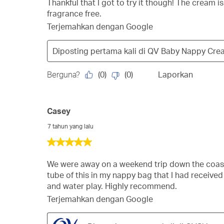
Thankful that I got to try it though! The cream is 
fragrance free.
Terjemahkan dengan Google
Diposting pertama kali di
QV Baby Nappy Cre
(
0
)
(
0
)
Berguna?
Laporkan
Casey
7 tahun yang lalu
5
dari
5
We were away on a weekend trip down the coast 
bintang.
tube of this in my nappy bag that I had receive
and water play. Highly recommend.
Terjemahkan dengan Google