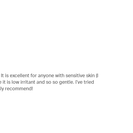
t is excellent for anyone with sensitive skin (I
t is low irritant and so so gentle. I’ve tried
ghly recommend!