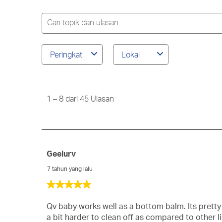
2
den
bin
1
Cari
bin
topik
dan
ulasan
Peringkat
Lokal
wilayah
pencarian
1
to
8
1
–
8 dari 45
Ulasan
dari
45
Ulasan
Geelurv
7 tahun yang lalu
5
dari
5
Qv baby works well as a bottom balm. Its pretty
bintang.
a bit harder to clean off as compared to other li