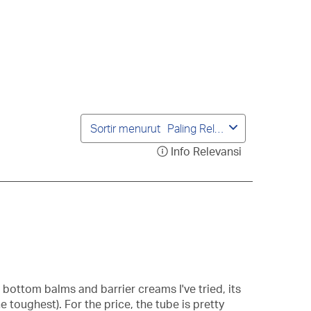
ini
ini
ini
ini
an
akan
akan
akan
akan
embuka
membuka
membuka
membuka
membuka
rmulir
formulir
formulir
formulir
formulir
ngiriman.
pengiriman.
pengiriman.
pengiriman.
pengiriman.
Sortir menurut
Paling Relevan
Info Relevansi
Tampilkan
popup
berisi
informasi
mengenai
Urutan
Relevansi.
bottom balms and barrier creams I've tried, its
e toughest). For the price, the tube is pretty