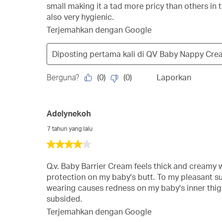
small making it a tad more pricy than others in 
also very hygienic.
Terjemahkan dengan Google
Diposting pertama kali di
QV Baby Nappy Cre
(
0
)
(
0
)
Berguna?
Laporkan
Adelynekoh
7 tahun yang lalu
4
dari
5
Q.v. Baby Barrier Cream feels thick and creamy wh
bintang.
protection on my baby's butt. To my pleasant su
wearing causes redness on my baby's inner thigh
subsided.
Terjemahkan dengan Google