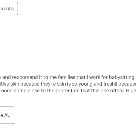
am 50g
and reccomend it to the families that I work for babysitting. I
itive skin because they’re skin is so young and fresh!) because i
d none come close to the protection that this one offers. Hi
re AU