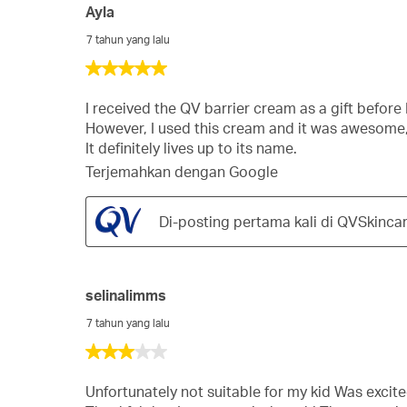
Ayla
7 tahun yang lalu
5
dari
5
I received the QV barrier cream as a gift before
bintang.
However, I used this cream and it was awesome, I
It definitely lives up to its name.
Terjemahkan dengan Google
Di-posting pertama kali di QVSkinca
selinalimms
7 tahun yang lalu
3
dari
5
Unfortunately not suitable for my kid Was excited 
bintang.