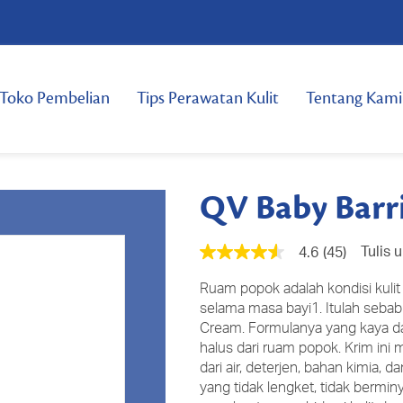
Toko Pembelian
Tips Perawatan Kulit
Tentang Kami
QV Baby Barr
Tulis 
4.6
(45)
4.6
dari
5
Ruam popok adalah kondisi kuli
bintang,
selama masa bayi1. Itulah seb
nilai
Cream. Formulanya yang kaya 
rating
rata-
halus dari ruam popok. Krim ini
rata.
dari air, deterjen, bahan kimia, d
Read
yang tidak lengket, tidak bermin
45
Reviews.