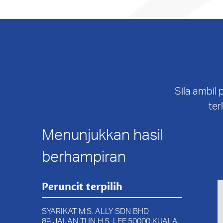
Sila ambil
ter
Menunjukkan hasil
berhampiran
Peruncit terpilih
SYARIKAT M.S. ALLY SDN BHD
89 JALAN TUN H.S. LEE,50000 KUALA