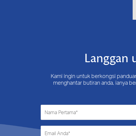
FARMASI SIPITANG
LOT 2, GROUND FLOOR,JALAN BALAI POLIS
03-79568868Â
Dapatkan arah
AA PHARMAC
Langgan u
G-01 GRD FLR WISMA BUKIT BINTANG
03-79568868Â
Dapatkan arah
Kami ingin untuk berkongsi panduan
menghantar butiran anda, ianya 
ZENITH PHARMACY (BB) SDN BHD
48 JLN BUKIT BINTANG,55100 KUALA
LUMPUR
03-79568868Â
Dapatkan arah
WATSON'S PERSONAL CARE STORES SDN
BHD