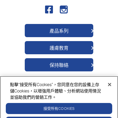
產品系列
QV 身體護理系列
護膚教育
QV 深層修護系列
關於我們
QV 醫學濕疹系列
保持聯絡
成分
QV 除菌舒緩系列
聯繫我們
護膚貼士
QV 嬰兒護理系列
點擊“接受所有Cookies”，您同意在您的設備上存
購買地點
QV 面部護理系列
隱私政策
Cookie政策
免責聲明
儲Cookies，以增強用戶體驗、分析網站使用情況
並協助我們的營銷工作。
接受所有COOKIES
請務必閱讀標籤並按照指示使用。