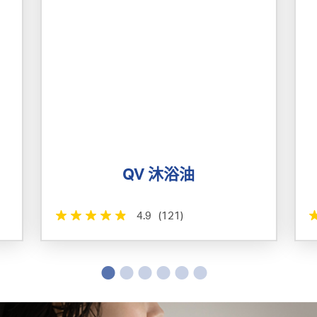
QV 沐浴油
4.9
(121)