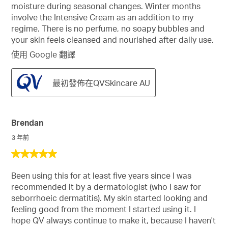
moisture during seasonal changes. Winter months
星。
彈
involve the Intensive Cream as an addition to my
出
regime. There is no perfume, no soapy bubbles and
消
your skin feels cleansed and nourished after daily use.
息
使用 Google 翻譯
最初發佈在QVSkincare AU
Brendan
3 年前
5
星，
Been using this for at least five years since I was
共
recommended it by a dermatologist (who I saw for
5
seborrhoeic dermatitis). My skin started looking and
星。
feeling good from the moment I started using it. I
hope QV always continue to make it, because I haven't