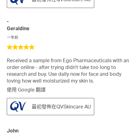
-
Geraldine
一年前
5
星，
Received a sample from Ego Pharmaceuticals with an
共
order online - after trying didn't take too long to
5
research and buy. Use daily now for face and body
星。
loving how well moisturized my skin is.
使用 Google 翻譯
最初發佈在QVSkincare AU
John