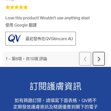
5
星，
Love this product! Wouldn't use anything else!
共
5
使用 Google 翻譯
星。
最初發佈在QVSkincare AU
上
1
–
第8項，共10項
評論
下
一
一
頁
頁
評
評
論
論
訂閱護膚資訊
如有興趣訂閱，請填寫下面表格，QV將不
定期發放護膚資訊及精選優惠到閣下的電子