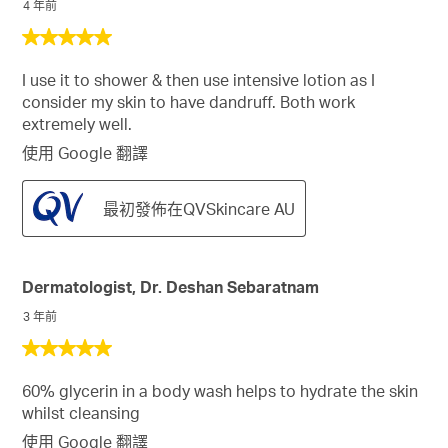
4 年前
5
星，
I use it to shower & then use intensive lotion as I
共
consider my skin to have dandruff. Both work
5
extremely well.
星。
使用 Google 翻譯
最初發佈在QVSkincare AU
Dermatologist, Dr. Deshan Sebaratnam
3 年前
5
星，
60% glycerin in a body wash helps to hydrate the skin
共
whilst cleansing
5
星。
使用 Google 翻譯