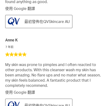
found anything as good.
使用 Google 翻譯
最初發佈在QVSkincare AU
Anne K
7 年前
5
星，
My skin was prone to pimples and I often reacted to
共
other products. With this cleanser wash my skin has
5
been amazing. No flare ups and no mater what season,
星。
my skin feels balanced. A fantastic product that I
completely recommend.
使用 Google 翻譯
最初發佈在QVSkincare AU