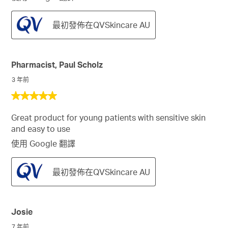
最初發佈在QVSkincare AU
Pharmacist, Paul Scholz
3 年前
5
星，
Great product for young patients with sensitive skin
共
and easy to use
5
星。
使用 Google 翻譯
最初發佈在QVSkincare AU
Josie
7 年前