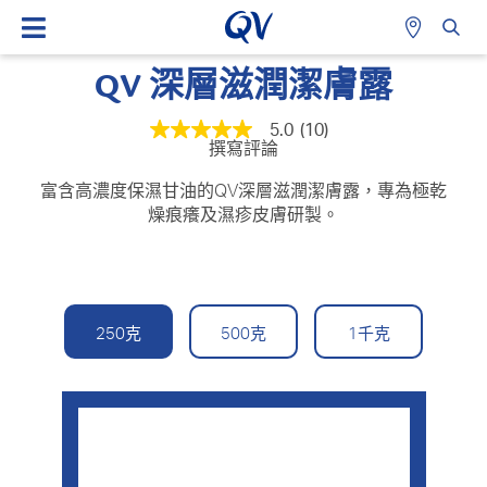
QV 深層滋潤潔膚露
5.0
(10)
平
撰寫評論
均
評
級
富含高濃度保濕甘油的QV深層滋潤潔膚露，專為極乾
為
燥痕癢及濕疹皮膚研製。
5.0
顆
星
（總
星
級
為
250克
500克
1千克
5
顆
星）。
Read
10
Reviews.
相
同
頁