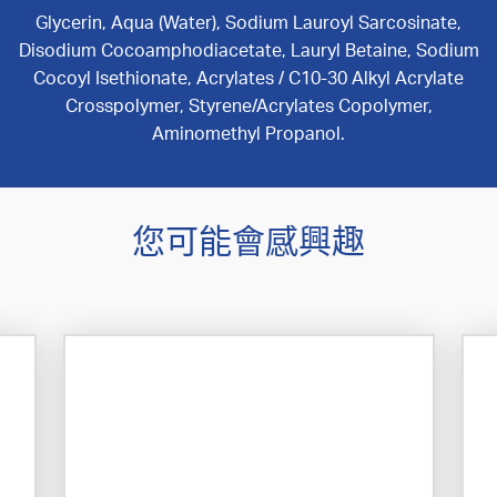
Glycerin, Aqua (Water), Sodium Lauroyl Sarcosinate,
Disodium Cocoamphodiacetate, Lauryl Betaine, Sodium
Cocoyl Isethionate, Acrylates / C10-30 Alkyl Acrylate
Crosspolymer, Styrene/Acrylates Copolymer,
Aminomethyl Propanol.
您可能會感興趣