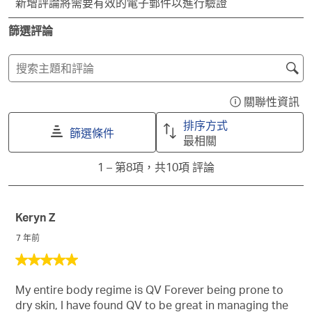
新增評論將需要有效的電子郵件以進行驗證
擇
擇
擇
擇
擇
給
給
給
給
給
篩選評論
予
予
予
予
予
這
這
這
這
這
項
項
項
項
項
搜
商
商
商
商
商
尋
品
品
品
品
品
主
關聯性資訊
1
2
3
4
5
顯
題
顆
顆
顆
顆
顆
示
排序方式
星
星
星
星
星
和
篩選條件
一
最相關
的
的
的
的
的
評
個
評
評
評
評
評
1
論
1
–
第8項，共10項
評論
含
分。
分。
分。
分。
分。
to
搜
有
此
此
此
此
此
第
尋
關
動
動
動
動
動
8
作
作
作
作
作
區
聯
Keryn Z
項，
會
會
會
會
會
域
性
共
7 年前
開
開
開
開
開
排
10
啟
啟
啟
啟
啟
5
序
項
提
提
提
提
提
星，
資
交
交
交
交
交
評
My entire body regime is QV Forever being prone to
共
訊
單。
單。
單。
單。
單。
論
dry skin, I have found QV to be great in managing the
5
的