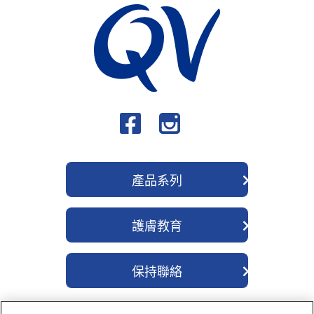
產品系列
QV 身體護理系列
護膚教育
QV 深層修護系列
關於我們
QV 醫學濕疹系列
保持聯絡
成分
QV 除菌舒緩系列
聯繫我們
護膚貼士
QV 嬰兒護理系列