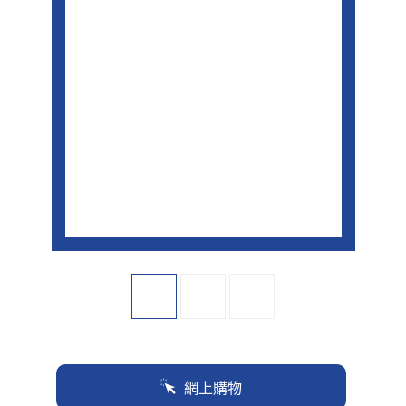
面
連
結。
網上購物