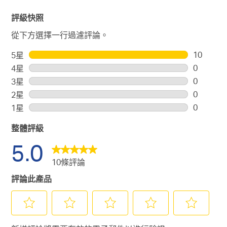
評級快照
從下方選擇一行過濾評論。
10
5星
星級
10
0
4星
星級
個
0
0
3星
星級
評
個
0
0
2星
星級
論
評
個
0
0
1星
星級
帶
論
評
個
0
有
帶
論
整體評級
評
個
5
有
帶
論
評
5.0
顆
4
有
帶
論
星。
顆
10條評論
3
有
帶
星。
顆
2
有
評論此產品
星。
顆
1
星。
顆
星。
選
選
選
選
選