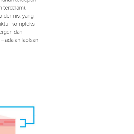
n terdalam),
epidermis, yang
ruktur kompleks
ergen dan
e
– adalah lapisan