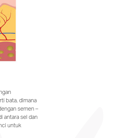
ngan
ti bata, dimana
 dengan semen –
i antara sel dan
unci untuk