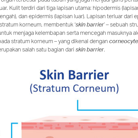
uar. Kulit terdiri dari tiga lapisan utama: hipodermis (lapisa
engah), dan epidermis (lapisan luar). Lapisan terluar dari 
 stratum korneum, membentuk ‘
skin barrier
’ – sebuah st
 untuk menjaga kelembapan serta mencegah masuknya al
t pada stratum korneum – yang dikenal dengan
corneocyt
erupakan salah satu bagian dari
skin barrier
.