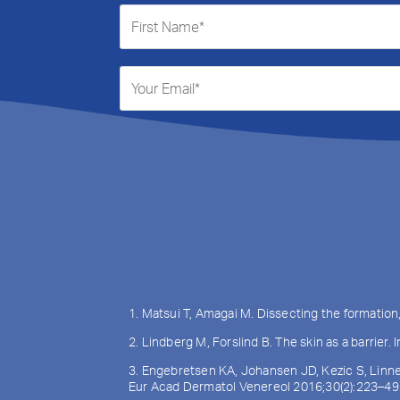
1. Matsui T, Amagai M. Dissecting the formation
2. Lindberg M, Forslind B. The skin as a barrier
3. Engebretsen KA, Johansen JD, Kezic S, Linne
Eur Acad Dermatol Venereol 2016;30(2):223–49