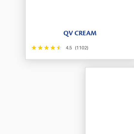
QV CREAM
4.5
(1102)