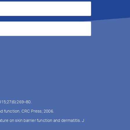
2015;27(6):269–80.
 and function. CRC Press; 2006.
re on skin barrier function and dermatitis. J