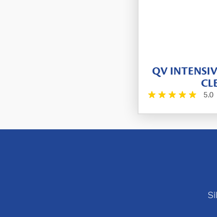
QV INTENSI
CL
5.0
Si