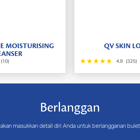
VE MOISTURISING
QV SKIN L
EANSER
(10)
4.9
(325)
Berlanggan
lakan masukkan detail diri Anda untuk berlangganan bulet