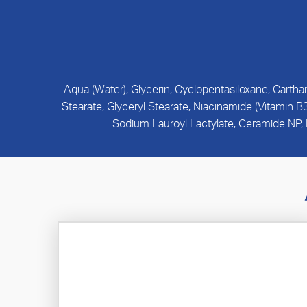
Aqua (Water), Glycerin, Cyclopentasiloxane, Cartha
Stearate, Glyceryl Stearate, Niacinamide (Vitamin B
Sodium Lauroyl Lactylate, Ceramide NP,