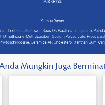
kulit kering.
Semua Bahan
mus Tinctorius (Safflower) Seed Oil, Paraffinum Liquidum, Petro
3), Dimethicone, Methylparaben, Sodium Polyacrylate, Propylparab
 Phytosphingosine, Ceramide AP, Cholesterol, Xanthan Gum, Carb
Anda Mungkin Juga Bermina