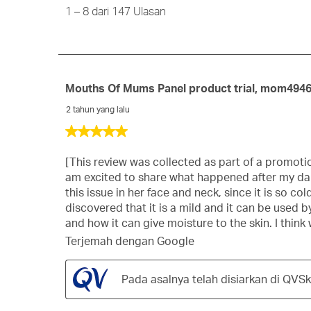
8
1
–
8 dari 147
Ulasan
dari
147
Ulasan
Mouths Of Mums Panel product trial, mom494
2 tahun yang lalu
5
daripada
5
[This review was collected as part of a promotio
bintang.
am excited to share what happened after my daugh
this issue in her face and neck, since it is so c
discovered that it is a mild and it can be used b
and how it can give moisture to the skin. I think
Terjemah dengan Google
Pada asalnya telah disiarkan di QVS