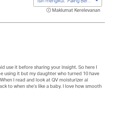
Isih mengikut
Paling Berkaitan
Maklumat Kerelevanan
Memaparkan
popup
dan
maklumat
mengenai
Isihan
Kerelevanan.
d use it before sharing your insight. So here I
l be using it but my daughter who turned 10 have
e. When I read and look at QV moisturizer ai
 back to when she’s like a baby. I love how smooth