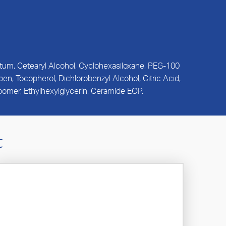
latum, Cetearyl Alcohol, Cyclohexasiloxane, PEG-100
en, Tocopherol, Dichlorobenzyl Alcohol, Citric Acid,
omer, Ethylhexylglycerin, Ceramide EOP.
t