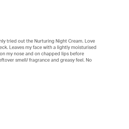
nly tried out the Nurturing Night Cream. Love
neck. Leaves my face with a lightly moisturised
n on my nose and on chapped lips before
eftover smell/ fragrance and greasy feel. No