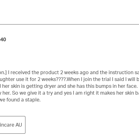
640
n.] I received the product 2 weeks ago and the instruction sai
ter use it for 2 weeks????.When I join the trial I said I wil
old her skin is getting dryer and she has this bumps in her fac
y her. So we give it a try and yes I am right it makes her skin
 we found a staple.
kincare AU