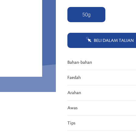
halaman
yang
sama.
50g
BELI DALAM TALIAN
Bahan-bahan
Faedah
Arahan
Awas
Tips