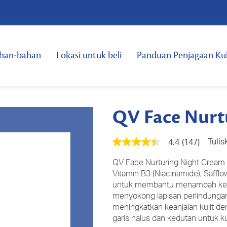
han-bahan
Lokasi untuk beli
Panduan Penjagaan Kul
QV Face Nurt
Tulis
4.4
(147)
4.4
daripada
5
QV Face Nurturing Night Cream 
bintang,
Vitamin B3 (Niacinamide), Saff
nilai
untuk membantu menambah kele
penilaian
purata.
menyokong lapisan perlindungan
Read
meningkatkan keanjalan kulit d
147
garis halus dan kedutan untuk kul
Reviews.
Pautan