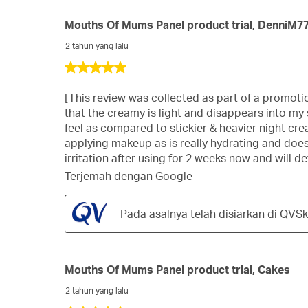
Mouths Of Mums Panel product trial, DenniM7
2 tahun yang lalu
5
daripada
5
[This review was collected as part of a promoti
bintang.
that the creamy is light and disappears into my s
feel as compared to stickier & heavier night c
applying makeup as is really hydrating and does 
irritation after using for 2 weeks now and will de
Terjemah dengan Google
Pada asalnya telah disiarkan di QVS
Mouths Of Mums Panel product trial, Cakes
2 tahun yang lalu