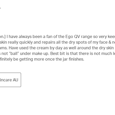
7
on.] I have always been a fan of the Ego QV range so very kee
kin really quickly and repairs all the dry spots of my face & 
reams. Have used the cream by day as well around the dry ski
not “ball” under make up. Best bit is that there is not much l
finitely be getting more once the jar finishes.
kincare AU