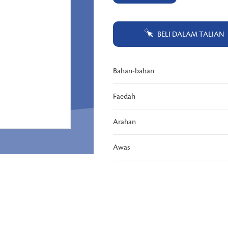
halaman
yang
sama.
BELI DALAM TALIAN
Bahan-bahan
Faedah
Arahan
Awas