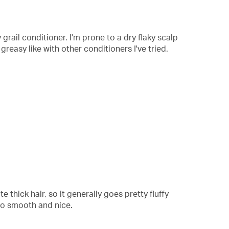
 grail conditioner. I'm prone to a dry flaky scalp
greasy like with other conditioners I've tried.
 thick hair, so it generally goes pretty fluffy
) so smooth and nice.