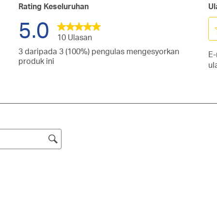
Rating Keseluruhan
Ul
5.0
10 Ulasan
Pi
3 daripada 3 (100%) pengulas mengesyorkan
E-
un
san
produk ini
ul
ni
gan
san
it
gan
d
san
tang.
1
gan
san
tang.
bi
gan
san
Ti
tang.
gan
ini
tang.
ak
tang.
m
bo
pe