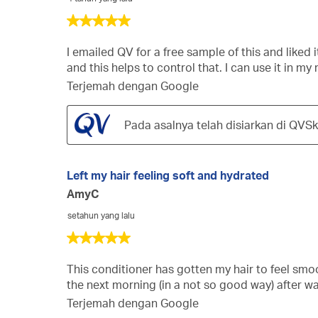
5
daripada
5
I emailed QV for a free sample of this and liked i
bintang.
and this helps to control that. I can use it in m
Terjemah dengan Google
Pada asalnya telah disiarkan di QVS
Left my hair feeling soft and hydrated
AmyC
setahun yang lalu
5
daripada
5
This conditioner has gotten my hair to feel smoot
bintang.
the next morning (in a not so good way) after was
Terjemah dengan Google