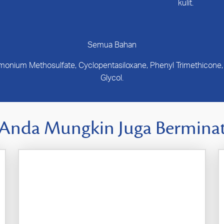
kulit.
Semua Bahan
rimonium Methosulfate, Cyclopentasiloxane, Phenyl Trimethicone, 
Glycol.
Anda Mungkin Juga Bermina