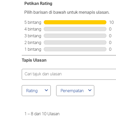
Petikan Rating
Pilih barisan di bawah untuk menapis ulasan.
5 bintang
bintang
10
10
4 bintang
bintang
0
ula
0
3 bintang
bintang
0
den
ula
0
2 bintang
bintang
0
5
den
ula
0
bin
1 bintang
bintang
0
4
den
ula
0
bin
3
den
ula
Tapis Ulasan
bin
2
den
bin
1
Topik
bin
carian
dan
lingkungan
Rating
Penempatan
ulasan
yang
dicari
1
to
8
1
–
8 dari 10
Ulasan
dari