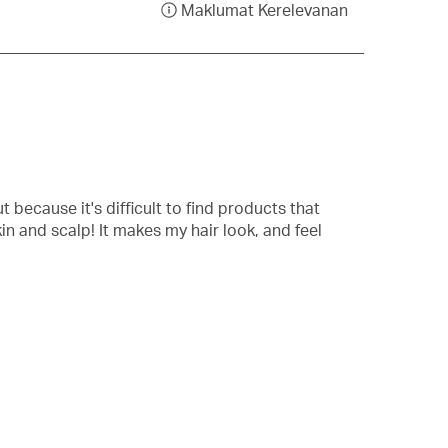
Maklumat Kerelevanan
Memaparkan
popup
dan
maklumat
mengenai
Isihan
Kerelevanan.
 because it's difficult to find products that
in and scalp! It makes my hair look, and feel