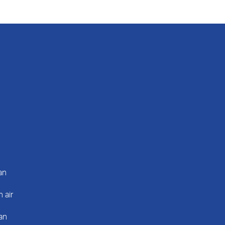
an
 air
an