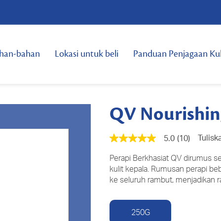
han-bahan
Lokasi untuk beli
Panduan Penjagaan Kul
QV Nourishin
Tulisk
5.0
(10)
5.0
daripada
5
Perapi Berkhasiat QV dirumus se
bintang,
kulit kepala. Rumusan perapi 
nilai
ke seluruh rambut, menjadikan r
penilaian
purata.
Read
10
250G
Reviews.
Pautan