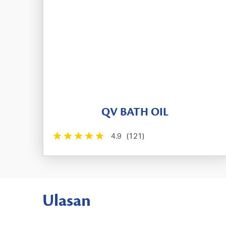
QV BATH OIL
4.9
(121)
Ulasan