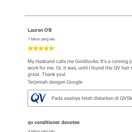
10
Ulasan
Lauren O'B
7 tahun yang lalu
5
daripada
5
My Husband calls me Goldilocks. It's a running jo
bintang.
work for me. Or, it was, until I found the QV hai
great. Thank you!
Terjemah dengan Google
Pada asalnya telah disiarkan di QVS
qv conditioner devotee
4 tahun yang lalu