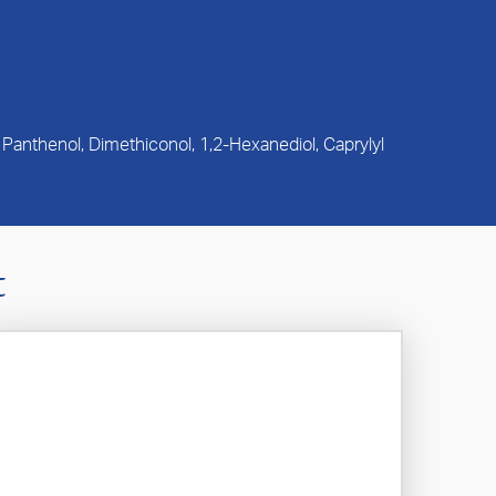
Panthenol, Dimethiconol, 1,2-Hexanediol, Caprylyl
t