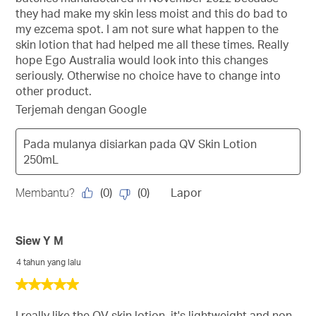
they had make my skin less moist and this do bad to
my ezcema spot. I am not sure what happen to the
skin lotion that had helped me all these times. Really
hope Ego Australia would look into this changes
seriously. Otherwise no choice have to change into
other product.
Terjemah dengan Google
Pada mulanya disiarkan pada
QV Skin Lotion
250mL
(
0
)
(
0
)
Membantu?
Lapor
Siew Y M
4 tahun yang lalu
5
daripada
5
I really like the QV skin lotion, it's lightweight and non