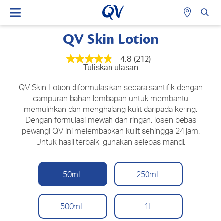
QV Skin Lotion
4.8
(212)
4.8
Tuliskan ulasan
daripada
5
bintang,
QV Skin Lotion diformulasikan secara saintifik dengan
nilai
campuran bahan lembapan untuk membantu
penilaian
memulihkan dan menghalang kulit daripada kering.
purata.
Read
Dengan formulasi mewah dan ringan, losen bebas
212
pewangi QV ini melembapkan kulit sehingga 24 jam.
Reviews.
Pautan
Untuk hasil terbaik, gunakan selepas mandi.
halaman
yang
sama.
50mL
250mL
500mL
1L