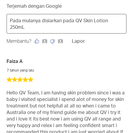
Terjemah dengan Google
Pada mulanya disiarkan pada
QV Skin Lotion
250mL
(
0
)
(
0
)
Membantu?
Lapor
Faiza A
7 tahun yang lalu
5
daripada
5
Hello QV Team, I am having skin problem since i was a
bintang.
baby i visited specialist i spend alot of money for skin
treatment but not helpfull at all so when i came to
Australia one of my friend guide me about QV i try it
and i love it its best now i am using QV all range and
very happy and relex i am feeling confident smart i
recommanded this product i am just worried about if