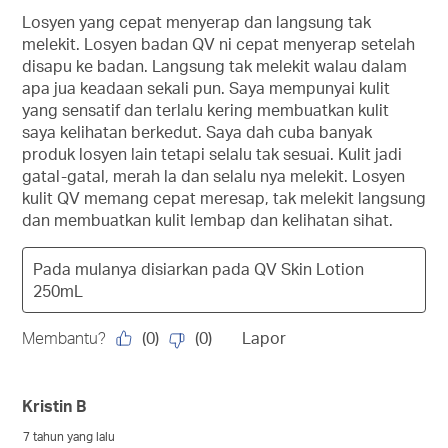
5
Losyen yang cepat menyerap dan langsung tak
bintang.
melekit. Losyen badan QV ni cepat menyerap setelah
disapu ke badan. Langsung tak melekit walau dalam
apa jua keadaan sekali pun. Saya mempunyai kulit
yang sensatif dan terlalu kering membuatkan kulit
saya kelihatan berkedut. Saya dah cuba banyak
produk losyen lain tetapi selalu tak sesuai. Kulit jadi
gatal-gatal, merah la dan selalu nya melekit. Losyen
kulit QV memang cepat meresap, tak melekit langsung
dan membuatkan kulit lembap dan kelihatan sihat.
Pada mulanya disiarkan pada
QV Skin Lotion
250mL
(
0
)
(
0
)
Membantu?
Lapor
Kristin B
7 tahun yang lalu