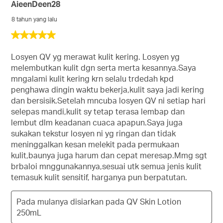
212
AieenDeen28
Ulasan
8 tahun yang lalu
5
daripada
5
Losyen QV yg merawat kulit kering. Losyen yg
bintang.
melembutkan kulit dgn serta merta kesannya.Saya
mngalami kulit kering krn selalu trdedah kpd
penghawa dingin waktu bekerja,kulit saya jadi kering
dan bersisik.Setelah mncuba losyen QV ni setiap hari
selepas mandi,kulit sy tetap terasa lembap dan
lembut dlm keadanan cuaca apapun.Saya juga
sukakan tekstur losyen ni yg ringan dan tidak
meninggalkan kesan melekit pada permukaan
kulit,baunya juga harum dan cepat meresap.Mmg sgt
brbaloi mnggunakannya,sesuai utk semua jenis kulit
temasuk kulit sensitif, harganya pun berpatutan.
Pada mulanya disiarkan pada
QV Skin Lotion
250mL