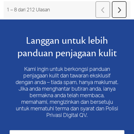
Terdahulu
Ulas
1
–
8 dari 212
Ulasan
Beriku
Ulasa
Langgan untuk lebih
panduan penjagaan kulit
Kami ingin untuk berkongsi panduan
penjagaan kulit dan tawaran eksklusif
dengan anda – tiada spam, hanya maklumat.
Jika anda menghantar butiran anda, ianya
bermakna anda telah membaca,
memahami, mengizinkan dan bersetuju
untuk mematuhi terma dan syarat dan Polisi
Privasi Digital QV.