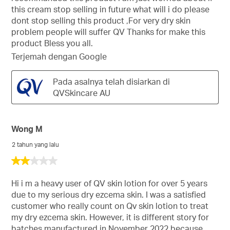
this cream stop selling in future what will i do please
dont stop selling this product ,For very dry skin
problem people will suffer QV Thanks for make this
product Bless you all.
Terjemah dengan Google
Pada asalnya telah disiarkan di
QVSkincare AU
Wong M
2 tahun yang lalu
2
daripada
5
Hi i m a heavy user of QV skin lotion for over 5 years
bintang.
due to my serious dry ezcema skin. I was a satisfied
customer who really count on Qv skin lotion to treat
my dry ezcema skin. However, it is different story for
batches manufactured in November 2022 because