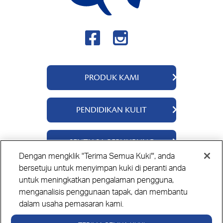
PRODUK KAMI
QV Body
PENDIDIKAN KULIT
QV Intensive
QV Dermcare
Tentang Kami
SENTIASA BERHUBUNG
QV Flare Up
Bahan-bahan
Dengan mengklik "Terima Semua Kuki'", anda
QV Baby
Panduan Penjagaan Kulit
Hubungi Kami
bersetuju untuk menyimpan kuki di peranti anda
QV Face
untuk meningkatkan pengalaman pengguna,
Lokasi untuk beli
Privacy Policy
Cookie Policy
Disclaimer
QV Hair
menganalisis penggunaan tapak, dan membantu
dalam usaha pemasaran kami.