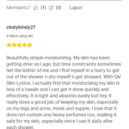
(
1
)
(
0
)
Membantu?
Lapor
cindybindy27
6 tahun yang lalu
5
daripada
5
Beautifully simple moisturizing. My skin has been
bintang.
getting drier as I age, but time constraints sometimes
het the better of me and I find myself in a hurry to get
out of the shower n dry myself n get dressed. With QV
Skin Lotion, I actually find that moisturizing my skin is
less of a hassle and I can get it done quickly and
effectively. It is light and absorbs easily but hey, it
really does a good job of keeping my skin, especially
on my legs and arms, moist and supple. I love that it
does not contain any heavy perfumes too, making it
safe for my skin, especially since I use it daily after
each shower.