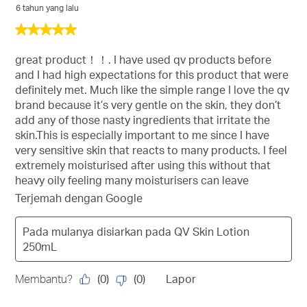
6 tahun yang lalu
5
daripada
5
great product！！. I have used qv products before
bintang.
and I had high expectations for this product that were
definitely met. Much like the simple range I love the qv
brand because it’s very gentle on the skin, they don’t
add any of those nasty ingredients that irritate the
skin.This is especially important to me since I have
very sensitive skin that reacts to many products. I feel
extremely moisturised after using this without that
heavy oily feeling many moisturisers can leave
Terjemah dengan Google
Pada mulanya disiarkan pada
QV Skin Lotion
250mL
(
0
)
(
0
)
Membantu?
Lapor