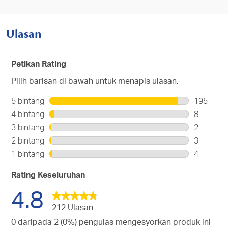
Ulasan
Petikan Rating
Pilih barisan di bawah untuk menapis ulasan.
5 bintang
bintang
195
195
4 bintang
bintang
8
ulasan
8
3 bintang
bintang
2
dengan
ulasan
2
2 bintang
bintang
3
5
dengan
ulasan
3
bintang.
1 bintang
bintang
4
4
dengan
ulasan
4
bintang.
3
dengan
ulasan
Rating Keseluruhan
bintang.
2
dengan
4.8
bintang.
1
bintang.
212 Ulasan
0 daripada 2 (0%) pengulas mengesyorkan produk ini