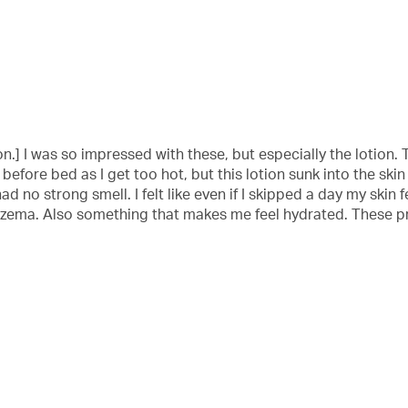
n.] I was so impressed with these, but especially the lotion. 
fore bed as I get too hot, but this lotion sunk into the skin 
ad no strong smell. I felt like even if I skipped a day my skin 
czema. Also something that makes me feel hydrated. These pro