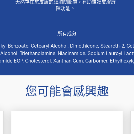
天然存在於皮膚的細胞間脂質，有助維護皮膚屏
障功能。
所有成分
lkyl Benzoate, Cetearyl Alcohol, Dimethicone, Steareth-2, Ce
l Alcohol, Triethanolamine, Niacinamide, Sodium Lauroyl Lac
amide EOP, Cholesterol, Xanthan Gum, Carbomer, Ethylhexylg
您可能會感興趣