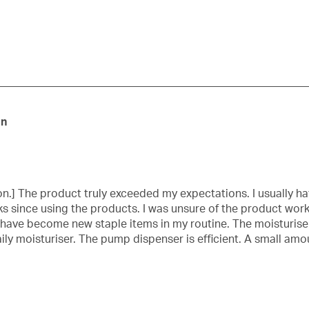
動
。
作
會
開
啟
提
交
單
an
on.] The product truly exceeded my expectations. I usually ha
ks since using the products. I was unsure of the product wo
ey have become new staple items in my routine. The moisturiser
 daily moisturiser. The pump dispenser is efficient. A small a