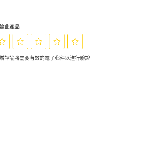
論此產品
選
選
選
選
增評論將需要有效的電子郵件以進行驗證
擇
擇
擇
擇
給
給
給
給
予
予
予
予
這
這
這
這
項
項
項
項
商
商
商
商
品
品
品
品
2
3
4
5
顆
顆
顆
顆
星
星
星
星
的
的
的
的
評
評
評
評
。
分。
分。
分。
分。
此
此
此
此