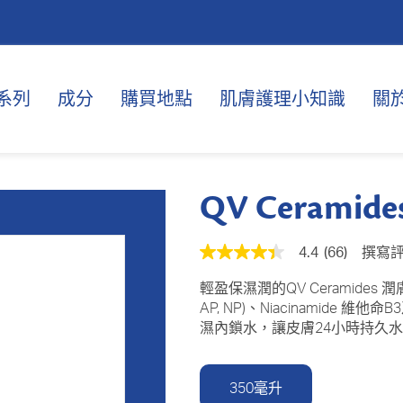
系列
成分
購買地點
肌膚護理小知識
關
QV Cerami
4.4
(66)
撰寫
平
均
評
輕盈保濕潤的QV Ceramides 
級
AP, NP)、Niacinamid
為
濕內鎖水，讓皮膚24小時持久
4.4
顆
星
（總
350毫升
星
級