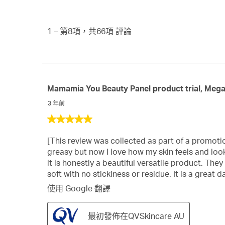
1
星
評
to
論
第
1
–
第8項，共66項
評論
搜
8
尋
項，
區
共
域
66
項
Mamamia You Beauty Panel product trial, Meg
評
3 年前
論
5
星，
[This review was collected as part of a promoti
共
greasy but now I love how my skin feels and loo
5
it is honestly a beautiful versatile product. Th
星。
soft with no stickiness or residue. It is a great
使用 Google 翻譯
最初發佈在QVSkincare AU