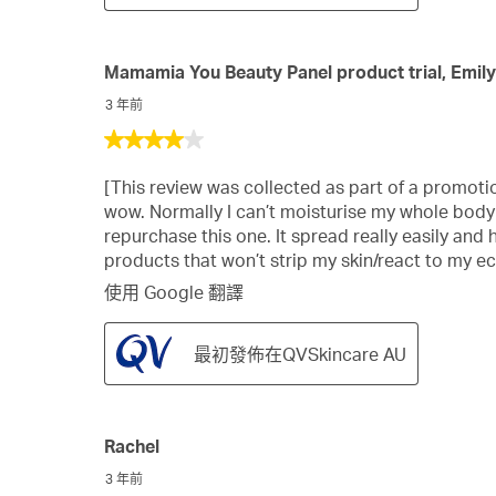
Mamamia You Beauty Panel product trial, Emily
3 年前
4
星，
[This review was collected as part of a promotio
共
wow. Normally I can’t moisturise my whole body be
5
repurchase this one. It spread really easily and h
星。
products that won’t strip my skin/react to my e
使用 Google 翻譯
最初發佈在QVSkincare AU
Rachel
3 年前