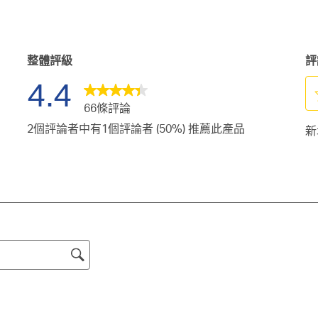
整體評級
評
4.4
66條評論
選
2個評論者中有1個評論者 (50%) 推薦此產品
新
擇
給
予
這
項
商
品
1
顆
。
星
的
。
評
。
分
。
此