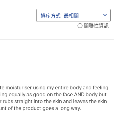
動
動
動
動
作
作
作
作
排序方式
最相關
會
會
會
會
開
開
開
開
關聯性資訊
顯
啟
啟
啟
啟
示
提
提
提
提
一
交
交
交
交
個
。
單。
單。
單。
單。
含
有
關
聯
性
te moisturiser using my entire body and feeling
排
rking equally as good on the face AND body but
序
 rubs straight into the skin and leaves the skin
資
mount of the product goes a long way.
訊
的
彈
出