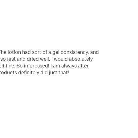
消
息。
The lotion had sort of a gel consistency, and
so fast and dried well. I would absolutely
felt fine. So impressed! I am always after
ducts definitely did just that!