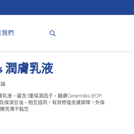
於我們
des 潤膚乳液
評論
潤膚乳液，蘊含3重保濕因子，親膚Ceramides (EOP,
e 維他命B3及保濕甘油，相互協同，有效修復皮膚屏障。外保
水嫩亮澤不黏笠