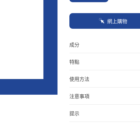
為
5
顆
星）。
網上購物
Read
66
Reviews.
相
成分
同
頁
面
連
特點
結。
使用方法
注意事項
提示