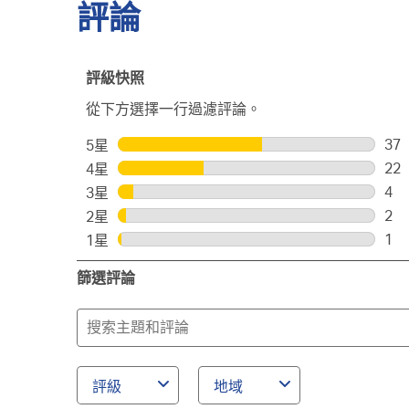
評論
評級快照
從下方選擇一行過濾評論。
37
5星
星級
37
22
4星
星級
個
22
4
3星
星級
評
個
4
2
2星
星級
論
評
個
2
1
1星
星級
帶
論
評
個
1
有
帶
論
評
篩選評論
個
5
有
帶
論
評
顆
4
有
搜
帶
論
星
顆
3
尋
有
帶
星
顆
2
主
有
星
顆
1
題
評級
地域
星
顆
和