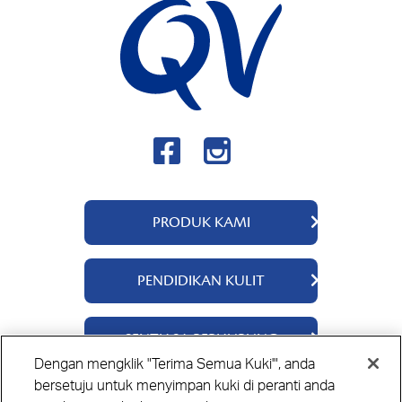
PRODUK KAMI
QV Body
PENDIDIKAN KULIT
QV Intensive
QV Dermcare
Tentang Kami
SENTIASA BERHUBUNG
QV Flare Up
Bahan-bahan
Dengan mengklik "Terima Semua Kuki'", anda
QV Baby
Panduan Penjagaan Kulit
Hubungi Kami
bersetuju untuk menyimpan kuki di peranti anda
QV Face