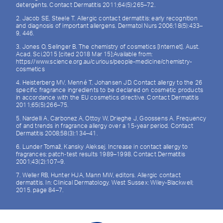
detergents. Contact Dermatitis 2011;64(5):265–72.
2. Jacob SE, Steele T. Allergic contact dermatitis: early recognition
and diagnosis of important allergens. Dermatol Nurs 2006;18(5):433–
9, 446.
3. Jones O, Selinger B. The chemistry of cosmetics [Internet]. Aust.
Acad. Sci.2015 [cited 2018 Mar 15];Available from:
https://www.science.org.au/curious/people-medicine/chemistry-
cosmetics
4. Heisterberg MV, Menné T, Johansen JD. Contact allergy to the 26
specific fragrance ingredients to be declared on cosmetic products
in accordance with the EU cosmetics directive. Contact Dermatitis
2011;65(5):266–75.
5. Nardelli A, Carbonez A, Ottoy W, Drieghe J, Goossens A. Frequency
of and trends in fragrance allergy over a 15-year period. Contact
Dermatitis 2008;58(3):134–41.
6. Lunder Tomaž, Kansky Aleksej. Increase in contact allergy to
fragrances: patch‐test results 1989–1998. Contact Dermatitis
2001;43(2):107–9.
7. Weller RB, Hunter HJA, Mann MW, editors. Allergic contact
dermatitis. In: Clinical Dermatology. West Sussex: Wiley-Blackwell;
2015. page 84–7.