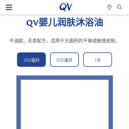
QV婴儿润肤沐浴油
不油腻，无皂配方，适用于大面积的干燥或敏感皮肤。
250毫升
500毫升
1升