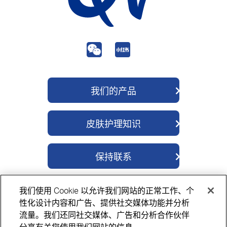
我们的产品
QV 身体护理
皮肤护理知识
QV 面部护理
关于我们
QV 婴儿护理
保持联系
成分
QV 密集修护
联系我们
科学解读
QV 神经酰胺
我们使用 Cookie 以允许我们网站的正常工作、个
购买方式
QV 医学湿疹
隐私政策
Cookie政策
免责声明
性化设计内容和广告、提供社交媒体功能并分析
流量。我们还同社交媒体、广告和分析合作伙伴