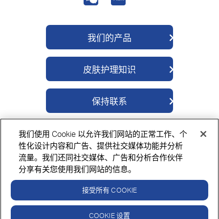
我们的产品
QV 身体护理
皮肤护理知识
QV 面部护理
关于我们
QV 婴儿护理
保持联系
成分
QV 密集修护
联系我们
科学解读
QV 神经酰胺
我们使用 Cookie 以允许我们网站的正常工作、个
购买方式
QV 医学湿疹
隐私政策
Cookie政策
免责声明
性化设计内容和广告、提供社交媒体功能并分析
流量。我们还同社交媒体、广告和分析合作伙伴
分享有关您使用我们网站的信息。
接受所有 COOKIE
请务必阅读标签并按照指示使用。
如果症状持续，请咨询医疗保健专业人员。
©版权所有 ego意高保留所有权利 2026。
COOKIE 设置