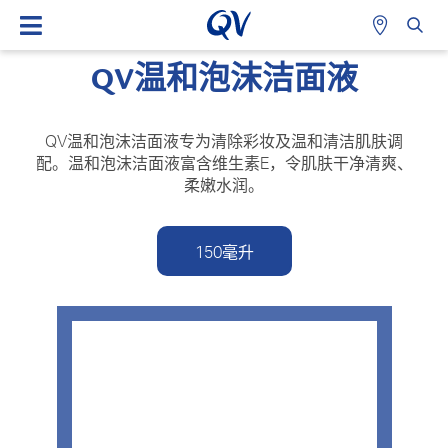
QV温和泡沫洁面液
QV温和泡沫洁面液专为清除彩妆及温和清洁肌肤调
配。温和泡沫洁面液富含维生素E，令肌肤干净清爽、
柔嫩水润。
150毫升