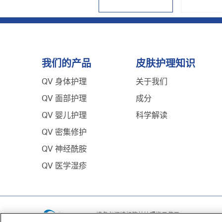
我们的产品
皮肤护理知识
QV 身体护理
关于我们
QV 面部护理
成分
QV 婴儿护理
科学解读
QV 密集修护
QV 神经酰胺
QV 医学湿疹
请务必阅读标签并按照指示使用。
如果症状持续，请咨询医疗保健专业人员。